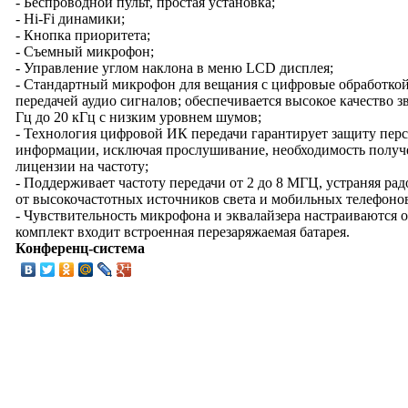
- Беспроводной пульт, простая установка;
- Hi-Fi динамики;
- Кнопка приоритета;
- Съемный микрофон;
- Управление углом наклона в меню LCD дисплея;
- Стандартный микрофон для вещания с цифровые обработкой
передачей аудио сигналов; обеспечивается высокое качество зв
Гц до 20 кГц с низким уровнем шумов;
- Технология цифровой ИК передачи гарантирует защиту пер
информации, исключая прослушивание, необходимость получ
лицензии на частоту;
- Поддерживает частоту передачи от 2 до 8 MГЦ, устраняя ра
от высокочастотных источников света и мобильных телефоно
- Чувствительность микрофона и эквалайзера настраиваются о
комплект входит встроенная перезаряжаемая батарея.
Конференц-система