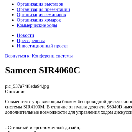
Организация выставок
Организация презентаций
Организация семинаров
Организация ярмарок
Коммерческие ходы
Новости
Пресс-релизы
Инвестиционный проект
Вернуться к: Конференц системы
Samcen SIR4060C
pic_537a74f8eda94.jpg
Описание
Совместим с управляющим блоком беспроводной дискуссион
системы SIR4100M. В отличие от пульта делегата S6040D име
дополнительные возможности для управления ходом дискусси
- Стильный и эргономичный дизайн;