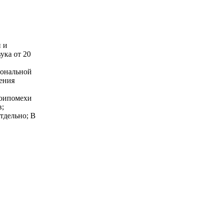
 и
ука от 20
сональной
ения
доипомехи
в;
тдельно; В