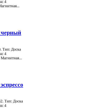
а: 4
агнитная...
, черный
. Тип: Доска
а: 4
 Магнитная...
 эспрессо
2. Тип: Доска
а: 4