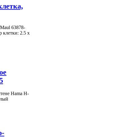
клетка,
 Maul 63878-
 клетки: 2.5 х
ое
5
стене Hama H-
елый
о-