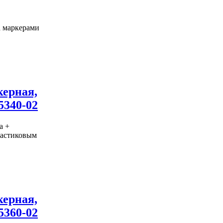
а маркерами
керная,
5340-02
а +
пластиковым
керная,
5360-02