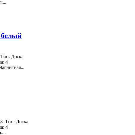
...
, белый
 Тип: Доска
а: 4
агнитная...
8. Тип: Доска
а: 4
...