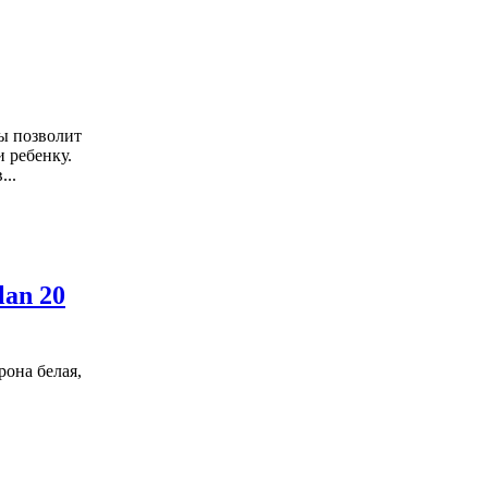
ы позволит
 ребенку.
...
lan 20
рона белая,