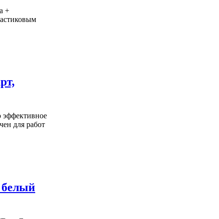
а +
пластиковым
рт,
о эффективное
чен для работ
, белый