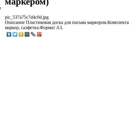
маркером)
и
pic_537a75c7d4c0d.jpg
Описание
Пластиковая доска для письма маркером.Комплектац
маркер, салфетка.Формат А3.