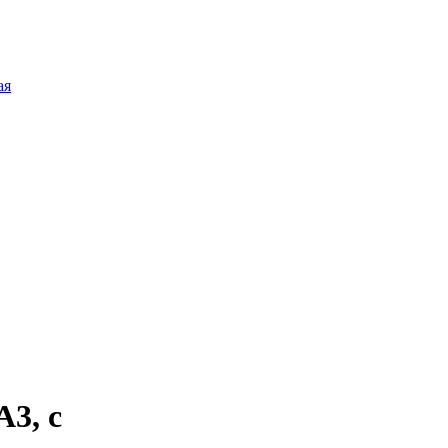
ая
3, с