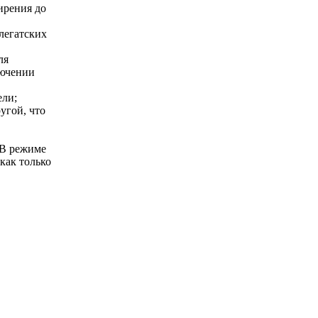
ирения до
легатских
ля
лючении
ели;
угой, что
 В режиме
как только