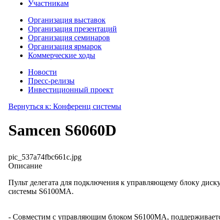
Участникам
Организация выставок
Организация презентаций
Организация семинаров
Организация ярмарок
Коммерческие ходы
Новости
Пресс-релизы
Инвестиционный проект
Вернуться к: Конференц системы
Samcen S6060D
pic_537a74fbc661c.jpg
Описание
Пульт делегата для подключения к управляющему блоку диск
системы S6100MA.
- Совместим с управляющим блоком S6100MA, поддерживает