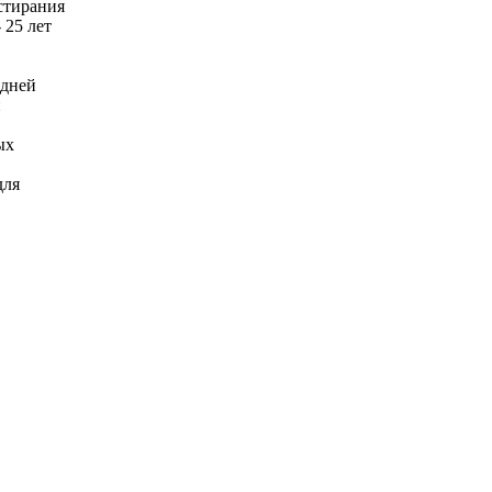
стирания
 25 лет
адней
и
ых
для