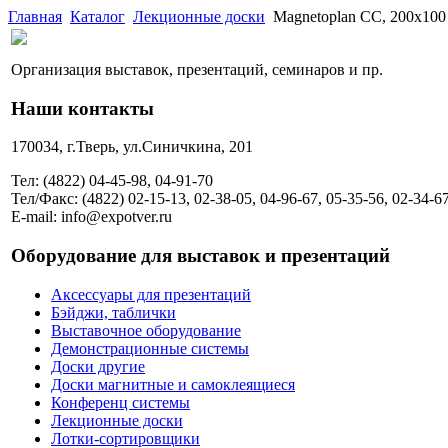
Главная
Каталог
Лекционные доски
Magnetoplan СС, 200х100
Организация выставок, презентаций, семинаров и пр.
Наши контакты
170034, г.Тверь, ул.Синичкина, 201
Тел: (4822) 04-45-98, 04-91-70
Тел/Факс: (4822) 02-15-13, 02-38-05, 04-96-67, 05-35-56, 02-34-6
E-mail: info@expotver.ru
Оборудование для выставок и презентаций
Аксессуары для презентаций
Бэйджи, таблички
Выставочное оборудование
Демонстрационные системы
Доски другие
Доски магнитные и самоклеящиеся
Конференц системы
Лекционные доски
Лотки-сортировщики