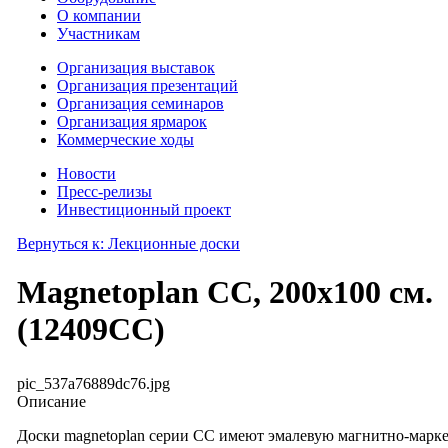
О компании
Участникам
Организация выставок
Организация презентаций
Организация семинаров
Организация ярмарок
Коммерческие ходы
Новости
Пресс-релизы
Инвестиционный проект
Вернуться к: Лекционные доски
Magnetoplan СС, 200х100 см.
(12409СС)
pic_537a76889dc76.jpg
Описание
Доски magnetoplan серии СС имеют эмалевую магнитно-марк