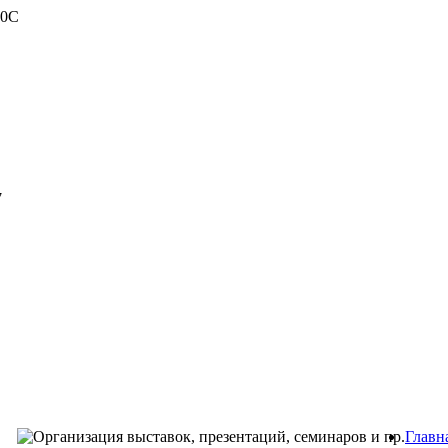
0C
7
Главн