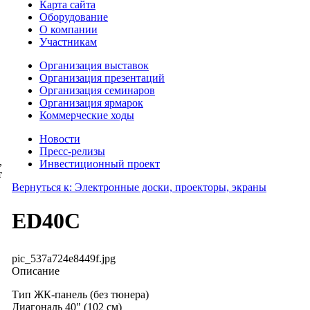
Карта сайта
Оборудование
О компании
Участникам
Организация выставок
Организация презентаций
Организация семинаров
Организация ярмарок
Коммерческие ходы
Новости
Пресс-релизы
,
Инвестиционный проект
т
Вернуться к: Электронные доски, проекторы, экраны
ED40C
pic_537a724e8449f.jpg
Описание
Тип ЖК-панель (без тюнера)
Диагональ 40" (102 см)