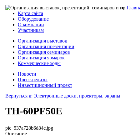
Главн
Карта сайта
Оборудование
О компании
Участникам
Организация выставок
Организация презентаций
Организация семинаров
Организация ярмарок
Коммерческие ходы
Новости
Пресс-релизы
Инвестиционный проект
Вернуться к: Электронные доски, проекторы, экраны
TH-60PF50E
pic_537a728b6d84c.jpg
Описание