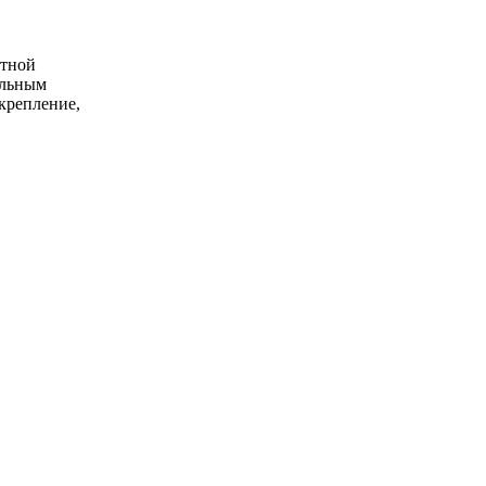
атной
альным
крепление,