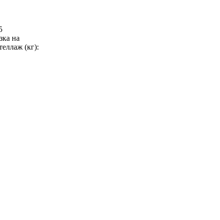
5
зка на
еллаж (кг):