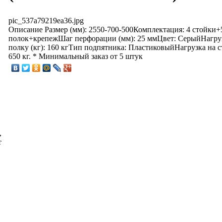
pic_537a79219ea36.jpg
Описание
Размер (мм): 2550-700-500Комплектация: 4 стойки+
полок+крепежШаг перфорации (мм): 25 ммЦвет: СерыйНагру
полку (кг): 160 кгТип подпятника: ПластиковыйНагрузка на ст
650 кг. * Минимальный заказ от 5 штук
,
т